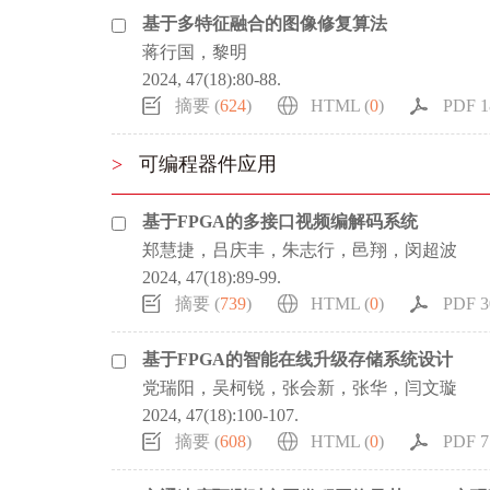
基于多特征融合的图像修复算法
蒋行国，黎明
2024, 47(18):80-88.
摘要 (
624
)
HTML (
0
)
PDF 1
>
可编程器件应用
基于FPGA的多接口视频编解码系统
郑慧捷，吕庆丰，朱志行，邑翔，闵超波
2024, 47(18):89-99.
摘要 (
739
)
HTML (
0
)
PDF 3
基于FPGA的智能在线升级存储系统设计
党瑞阳，吴柯锐，张会新，张华，闫文璇
2024, 47(18):100-107.
摘要 (
608
)
HTML (
0
)
PDF 7