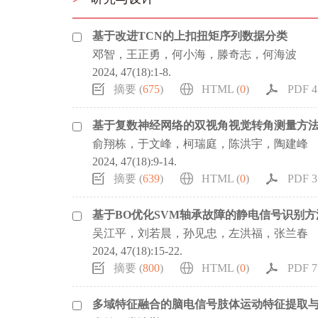
基于改进TCN的上扣扭矩序列数据分类
邓智，王正勇，何小海，滕奇志，何海波
2024, 47(18):1-8.
摘要 (
675
)
HTML (
0
)
PDF 4
基于复数神经网络的双视角视觉转角测量方
俞翔栋，于文峰，柯瑞庭，陈洪宇，陶建峰
2024, 47(18):9-14.
摘要 (
639
)
HTML (
0
)
PDF 3
基于BO优化SVM轴承故障的静电信号识别方
吴江平，刘若晨，孙见忠，左洪福，张兰春
2024, 47(18):15-22.
摘要 (
800
)
HTML (
0
)
PDF 7
多域特征融合的脑电信号肢体运动特征提取