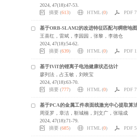
2024, 47(18):47-53.
摘要 (
613
)
HTML (
0
)
PDF 7
基于ORB-SLAM2的改进特征匹配与稠密地
王喜红，雷斌，李园园，张黎，李德仓
2024, 47(18):54-62.
摘要 (
639
)
HTML (
0
)
PDF 1
基于IViT的锂离子电池健康状态估计
廖列法，占玉敏，刘映宝
2024, 47(18):63-70.
摘要 (
777
)
HTML (
0
)
PDF 7
基于PCA的金属工件表面线激光中心提取算
周亚罗，章洁，靳城楠，刘文广，张瑞成
2024, 47(18):71-79.
摘要 (
685
)
HTML (
0
)
PDF 5