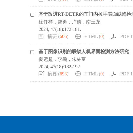
基于改进RT-DETR的车门内拉手表面缺陷检
徐仟祥，曾勇，卢倩，南玉龙
2024, 47(18):172-181.
摘要 (
606
)
HTML (
0
)
PDF 1
基于图像识别的联锁人机界面检测方法研究
夏运超，李鹍，朱林富
2024, 47(18):182-192.
摘要 (
693
)
HTML (
0
)
PDF 1