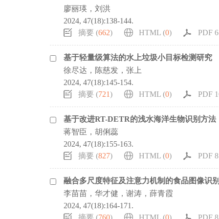
廖丽瑛，刘洪
2024, 47(18):138-144.
摘要 (
662
)
HTML (
0
)
PDF 6
基于轻量级算法的水上垃圾小目标检测研究
徐尽达，陈慈发，张上
2024, 47(18):145-154.
摘要 (
721
)
HTML (
0
)
PDF 1
基于改进RT-DETR的浅水海洋生物识别方法
蒋智臣，胡俐蕊
2024, 47(18):155-163.
摘要 (
827
)
HTML (
0
)
PDF 8
融合多尺度特征及注意力机制的食品图像识
李苗苗，华才健，谢涛，薛青霞
2024, 47(18):164-171.
摘要 (
760
)
HTML (
0
)
PDF 8