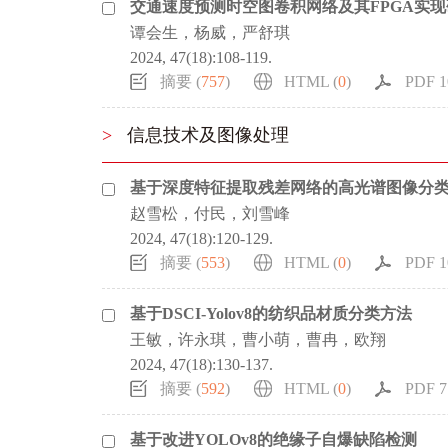
交通速度预测时空图卷积网络及其FPGA实现
谭会生，杨威，严舒琪
2024, 47(18):108-119.
摘要 (
757
)
HTML (
0
)
PDF 1
>
信息技术及图像处理
基于深度特征提取残差网络的高光谱图像分
赵雪松，付民，刘雪峰
2024, 47(18):120-129.
摘要 (
553
)
HTML (
0
)
PDF 1
基于DSCI-Yolov8的纺织品材质分类方法
王敏，许永琪，曹小萌，曹冉，欧翔
2024, 47(18):130-137.
摘要 (
592
)
HTML (
0
)
PDF 7
基于改进YOLOv8的绝缘子自爆缺陷检测