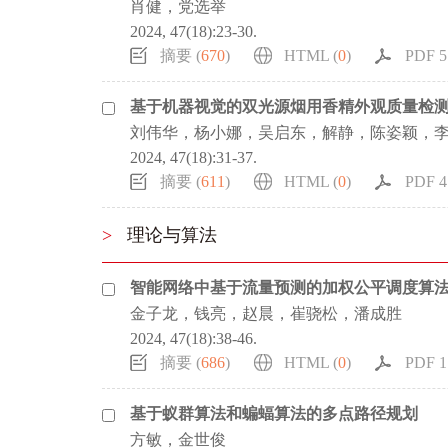
肖健，党选举
2024, 47(18):23-30.
摘要 (
670
)
HTML (
0
)
PDF 5
基于机器视觉的双光源烟用香精外观质量检
刘伟华，杨小娜，吴启东，解静，陈姿颖，
2024, 47(18):31-37.
摘要 (
611
)
HTML (
0
)
PDF 4
>
理论与算法
智能网络中基于流量预测的加权公平调度算
金子龙，钱亮，赵晨，崔骁松，潘成胜
2024, 47(18):38-46.
摘要 (
686
)
HTML (
0
)
PDF 1
基于蚁群算法和蝙蝠算法的多点路径规划
方敏，金世俊