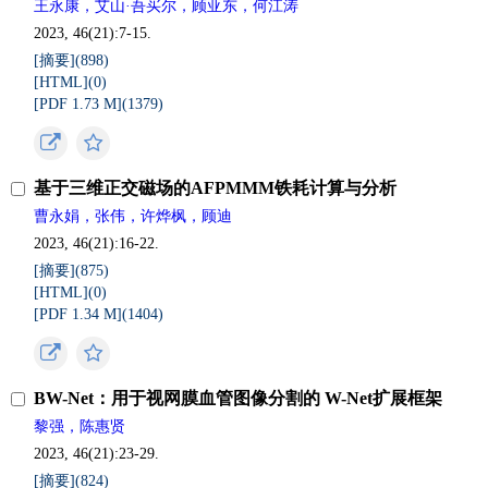
王永康，艾山·吾买尔，顾亚东，何江涛
2023, 46(21):7-15.
[摘要](
898
)
[HTML](
0
)
[PDF 1.73 M](
1379
)
基于三维正交磁场的AFPMMM铁耗计算与分析
曹永娟，张伟，许烨枫，顾迪
2023, 46(21):16-22.
[摘要](
875
)
[HTML](
0
)
[PDF 1.34 M](
1404
)
BW-Net：用于视网膜血管图像分割的 W-Net扩展框架
黎强，陈惠贤
2023, 46(21):23-29.
[摘要](
824
)