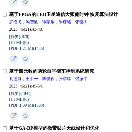
基于FPGA的LEO卫星通信大频偏时钟 恢复算法设计
罗艳飞，冯智波，谭家乐，朱彦铭，张俊杰
2023, 46(21):43-48.
[摘要](
878
)
[HTML](
0
)
[PDF 1.21 M](
1436
)
基于四元数的两轮自平衡车控制系统研究
孔德肖，王甲一，李俊萩，张晴晖，强振平
2023, 46(21):49-54.
[摘要](
1041
)
[HTML](
0
)
[PDF 1.09 M](
1500
)
基于GA-BP模型的微带贴片天线设计和优化