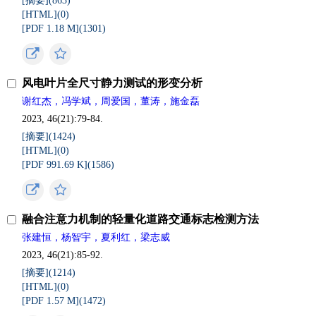
[摘要](
863
)
[HTML](
0
)
[PDF 1.18 M](
1301
)
风电叶片全尺寸静力测试的形变分析
谢红杰，冯学斌，周爱国，董涛，施金磊
2023, 46(21):79-84.
[摘要](
1424
)
[HTML](
0
)
[PDF 991.69 K](
1586
)
融合注意力机制的轻量化道路交通标志检测方法
张建恒，杨智宇，夏利红，梁志威
2023, 46(21):85-92.
[摘要](
1214
)
[HTML](
0
)
[PDF 1.57 M](
1472
)