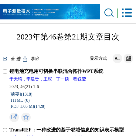
2023年第46卷第21期文章目次
显示方式：
全 选
导出
锂电池充电用可切换串联混合拓扑WPT系统
于天琦，李建贵，王琛，丁一硕，程钰莹
2023, 46(21):1-6.
[摘要](
1318
)
[HTML](
0
)
[PDF 1.05 M](
1428
)
TransREF：一种改进的基于邻域信息的知识表示模型