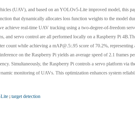
 vehicles (UAV), and based on an YOLOv5-Lite improved model, this pa
ction that dynamically allocates loss function weights to the model du
 we achieve real-time UAV tracking using a two-degree-of-freedom serv
ns, and servo control are all performed locally on a Raspberry Pi 4B.Th
eter count while achieving a mAP@.5:.95 score of 70.2%, representing 
nference on the Raspberry Pi yields an average speed of 2.1 frames pe
ency. Simultaneously, the Raspberry Pi controls a servo platform via th
dynamic monitoring of UAVs. This optimization enhances system reliabil
Lite
;
target detection