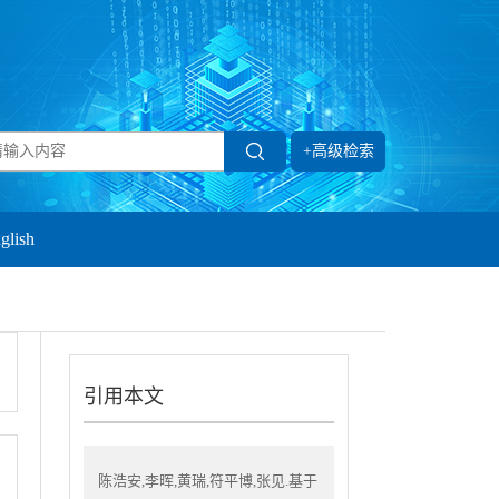
+高级检索
glish
引用本文
陈浩安,李晖,黄瑞,符平博,张见.基于