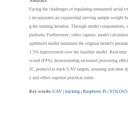
Abstract:
Facing the challenges of regulating unmanned aerial
r incorporates an exponential moving sample weight fun
g the training iteration. Through model computations,
platform. Furthermore, video capture, model calculatio
optimized model maintains the original model's param
1.5% improvement over the baseline model. Real-time i
econd (FPS), demonstrating increased processing effici
2C protocol to track UAV targets, ensuring real-time 
y and offers superior practical value.
Key words:
UAV
;
tracking
;
Raspberry Pi
;
YOLOv5-