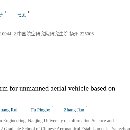
1
1
博
张见
44; 2.中国航空研究院研究生院 扬州 225006
orm for unmanned aerial vehicle based on
1
1
1
uang Rui
Fu Pingbo
Zhang Jian
on Engineering, Nanjing University of Information Science and
2.Graduate School of Chinese Aeronautical Establishment，Yangzhou