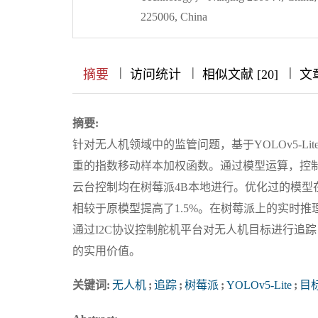
225006, China
|
|
|
|
|
|
|
摘要
访问统计
相似文献 [20]
文
摘要:
针对无人机领域中的监管问题，基于YOLOv5-
重的指数移动样本加权函数。通过模型运算，控
云台控制均在树莓派4B本地进行。优化过的模型在保持
相较于原模型提高了1.5%。在树莓派上的实时推理
通过I2C协议控制舵机平台对无人机目标进行追
的实用价值。
关键词:
无人机
;
追踪
;
树莓派
;
YOLOv5-Lite
;
目